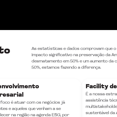
to
As estatísticas e dados comprovam que o 
impacto significativo na preservação da 
desmatamento em 50% e um aumento da co
50%, estamos fazendo a diferença.
envolvimento
Facility d
esarial
É a nossa estr
assistência téc
o foco é atuar com os negócios já
multistakehold
ntes e aqueles que venham a se
sustentável da 
lecer na região na agenda ESG, por