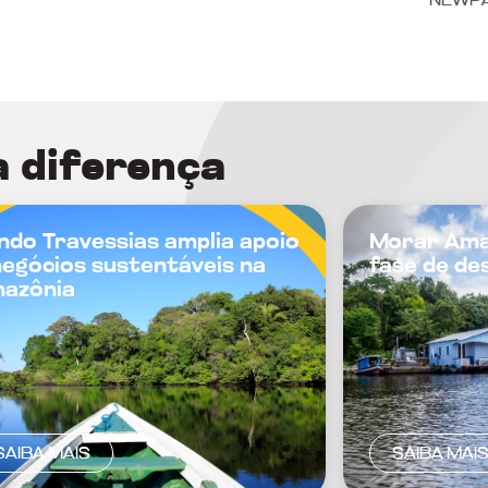
NEWP
a diferença
ndo Travessias amplia apoio
Morar Ama
negócios sustentáveis na
fase de de
azônia
SAIBA MAIS
SAIBA MAI