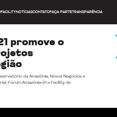
O
FACILITY
NOTÍCIAS
CONTATO
FAÇA PARTE
TRANSPARÊNCIA
21 promove o
rojetos
egião
Observatório da Amazônia, Novos Negócios e
al, Fórum Amazônia+21 e Facility de