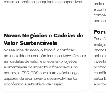
estudos, análises, pesquisas e prospectivas.
meio d
e conh
compar
compet
Fór
Novos Negócios e Cadeias de
Essa é
Valor Sustentáveis
engaja
Nessa linha de ação, o foco é identificar
intere
potencialidades econômicas nos territórios e
sobre 
em cadeias de valor e preparar projetos
invest
sustentáveis de impacto e financiáveis no
proteç
contexto ESG-ODS para a Amazônia Legal
reuniõ
capazes de promover o desenvolvimento
setori
econômico sustentável da região.
a próx