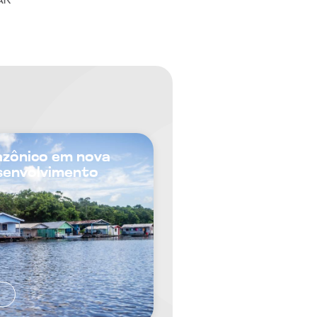
AR
zônico em nova
senvolvimento
S