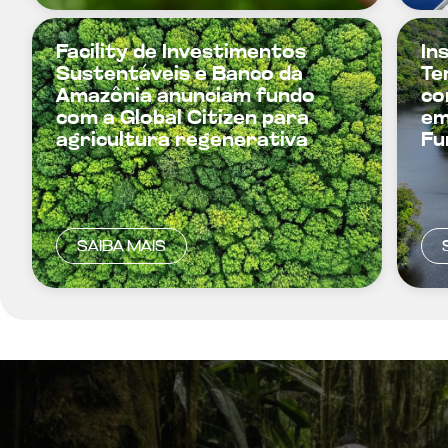
Facility de Investimentos
In
Sustentáveis e Banco da
Te
Amazônia anunciam fundo
co
com a Global Citizen para
em
agricultura regenerativa
Fu
SAIBA MAIS