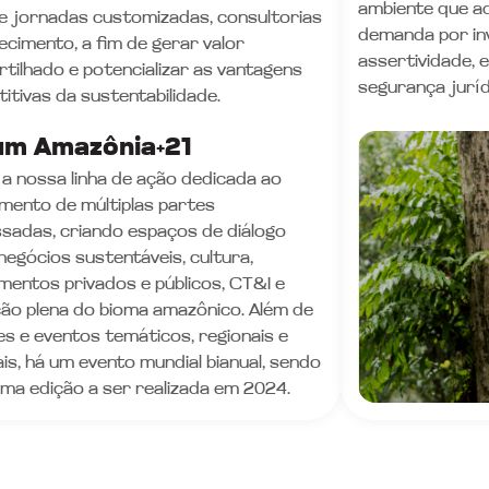
ambiente que ad
e jornadas customizadas, consultorias
demanda por in
ecimento, a fim de gerar valor
assertividade, e
tilhado e potencializar as vantagens
segurança juríd
itivas da sustentabilidade.
um Amazônia+21
 a nossa linha de ação dedicada ao
mento de múltiplas partes
ssadas, criando espaços de diálogo
negócios sustentáveis, cultura,
imentos privados e públicos, CT&I e
ão plena do bioma amazônico. Além de
es e eventos temáticos, regionais e
ais, há um evento mundial bianual, sendo
ima edição a ser realizada em 2024.