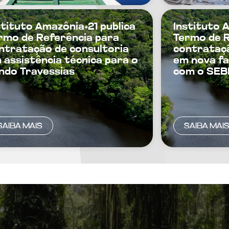
stituto Amazônia+21 publica
Instituto 
rmo de Referência para
Termo de R
ntratação de consultoria
contrataçã
 assistência técnica para o
em nova f
ndo Travessias
com o SE
SAIBA MAIS
SAIBA MAI