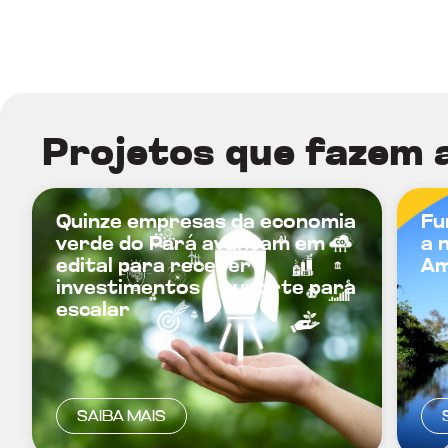
Projetos que fazem 
Quinze empresas da economia
Fu
verde do Pará avançam em
a 
edital para receber
Am
investimentos e suporte para
escalar
SAIBA MAIS