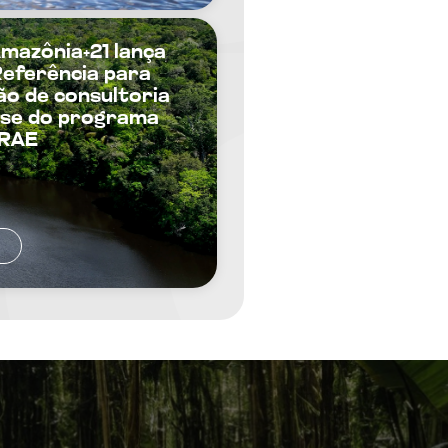
Amazônia+21 lança
eferência para
o de consultoria
ase do programa
BRAE
S