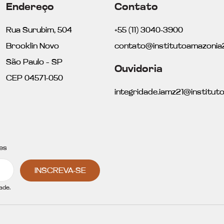
Endereço
Contato
Rua Surubim, 504
+55 (11) 3040-3900
Brooklin Novo
contato@institutoamazonia2
São Paulo – SP
Ouvidoria
CEP 04571-050
integridade.iamz21@institut
es
INSCREVA-SE
ade.