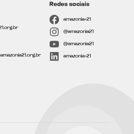
Redes sociais
amazonia+21
1.org.br
@amazonia21
@amazonia21
oamazonia21.org.br
amazonia+21