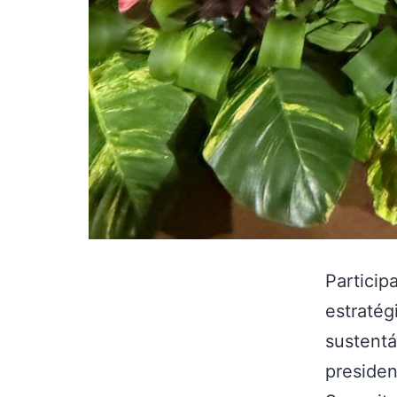
Partici
estratég
sustentá
preside