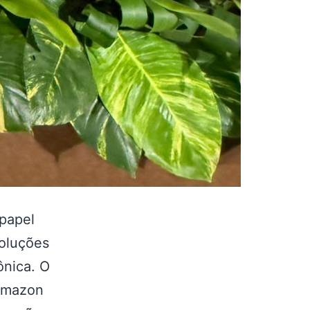
papel
soluções
ônica. O
Amazon