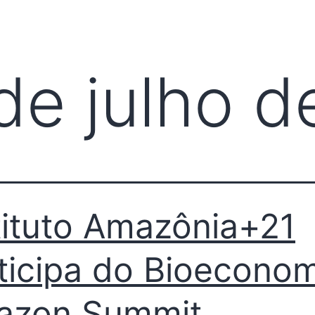
LITY
NOTÍCIAS
CONTATO
FAÇA PARTE
TRANSPARÊNCIA
de julho 
tituto Amazônia+21
ticipa do Bioecono
azon Summit