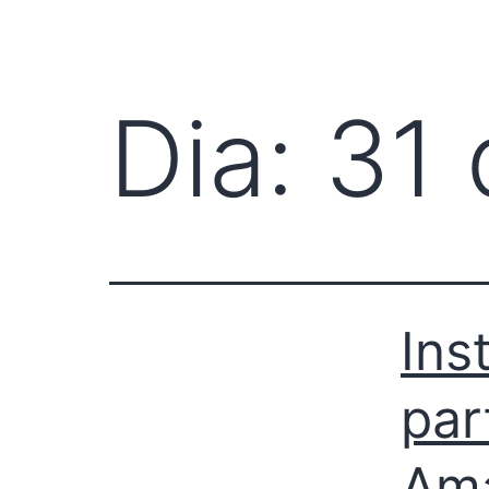
O INSTITUTO
ATUAÇÃO
FACI
Dia:
31 
Ins
par
Am