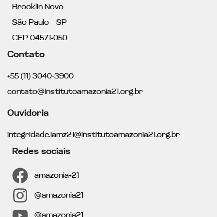
Brooklin Novo
São Paulo – SP
CEP 04571-050
Contato
+55 (11) 3040-3900
contato@institutoamazonia21.org.br
Ouvidoria
integridade.iamz21@institutoamazonia21.org.br
Redes sociais
amazonia+21
@amazonia21
@amazonia21