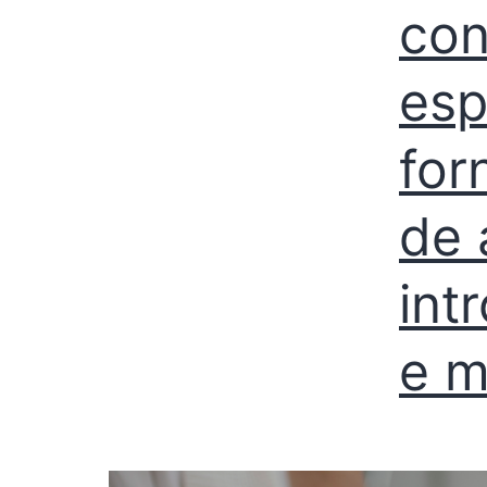
con
esp
for
de 
int
e m