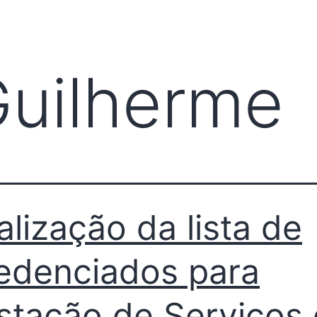
LITY
NOTÍCIAS
CONTATO
FAÇA PARTE
TRANSPARÊNCIA
uilherme
alização da lista de
edenciados para
stação de Serviços