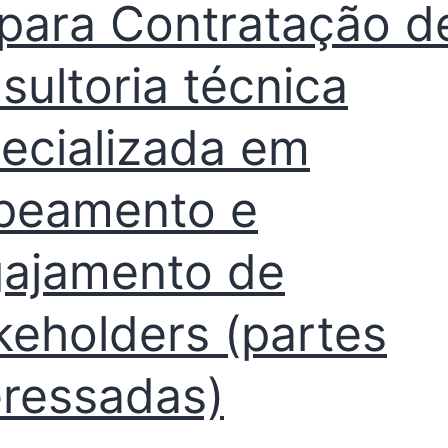
para Contratação d
sultoria técnica
ecializada em
peamento e
ajamento de
keholders (partes
eressadas)