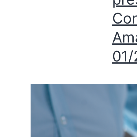
Con
Ama
01/