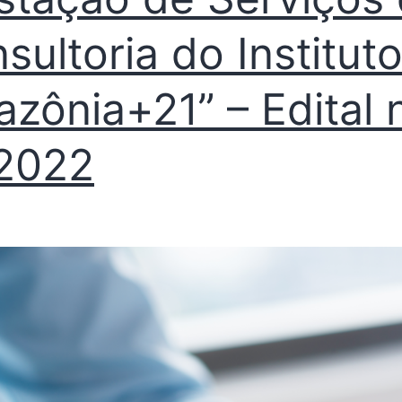
sultoria do Institut
zônia+21” – Edital 
2022