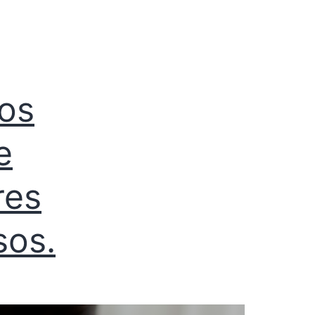
ços
e
res
sos.