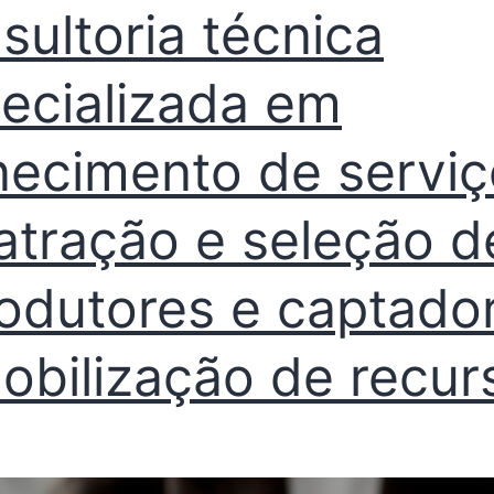
sultoria técnica
ecializada em
necimento de servi
atração e seleção d
rodutores e captado
obilização de recur