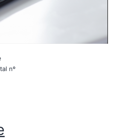
e
tal nº
e