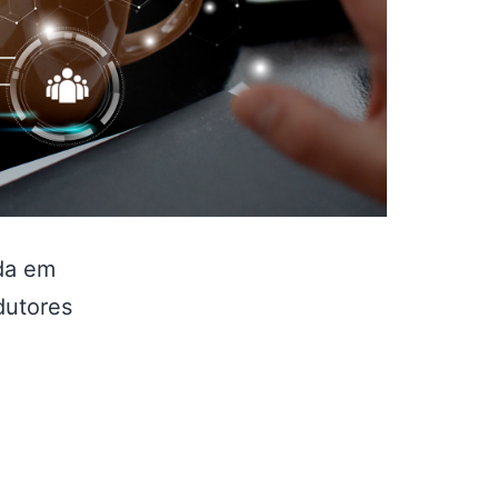
ada em
dutores