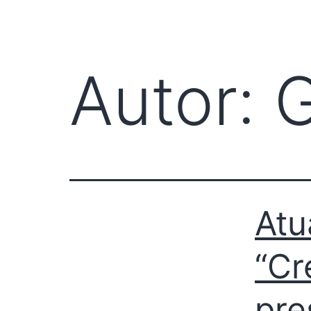
O INSTITUTO
ATUAÇÃO
FACI
Autor:
G
Atu
“Cr
pre