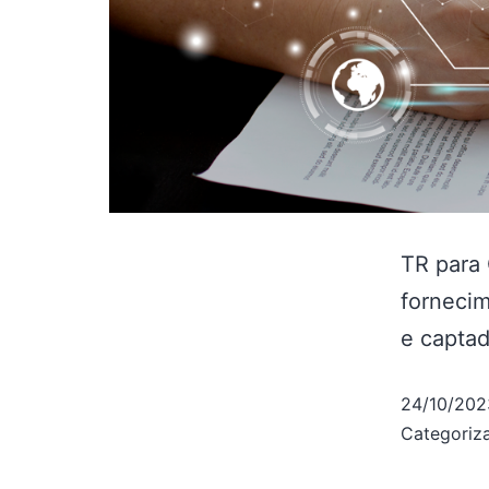
TR para 
fornecim
e captad
24/10/202
Categori