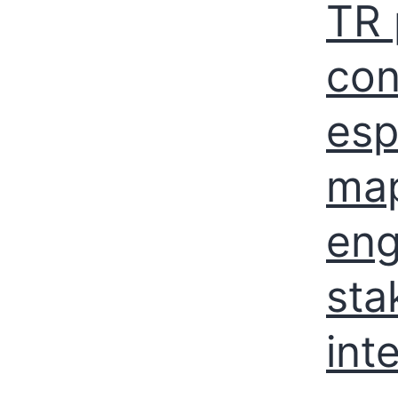
TR 
con
esp
ma
eng
sta
int