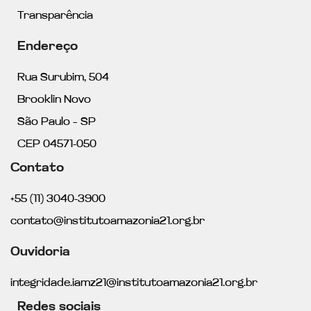
Transparência
Endereço
Rua Surubim, 504
Brooklin Novo
São Paulo – SP
CEP 04571-050
Contato
+55 (11) 3040-3900
contato@institutoamazonia21.org.br
Ouvidoria
integridade.iamz21@institutoamazonia21.org.br
Redes sociais